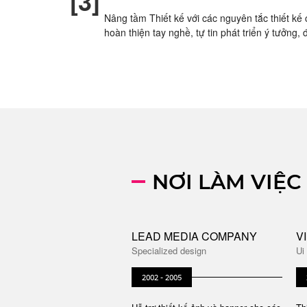
[3]
Nâng tầm Thiết kế với các nguyên tắc thiết kế
hoàn thiện tay nghề, tự tin phát triển ý tưởng, 
NƠI LÀM VIỆC
LEAD MEDIA COMPANY
V
C
Specialized design
Ui
2002 - 2005