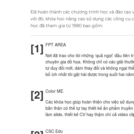
Đã hoàn thành các chương trình học và đào tạo về
với đó, khóa học nâng cao sử dụng các công cụ 
học đã tham gia từ 1980 bao gồm:
[1]
FPT AREA
Nơi đã trao cho tôi những ‘quả ngọt’ đầu tiên 
chuyên gia đồ họa. Không chỉ có các giải thư
tư duy đổi mới, dám thay đổi và không ngại thể
bổ ích nhất tôi gặt hái được trong suốt hai nă
[2]
Color ME
Các khóa học giúp hoàn thiện cho việc sử dụ
bản thân có thể tự tay thiết kế ấn phẩm truyền
làm slide, thiết kế CV hay thậm chí cả video cl
CSC Edu