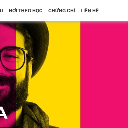
ỆU
NƠI THEO HỌC
CHỨNG CHỈ
LIÊN HỆ
A