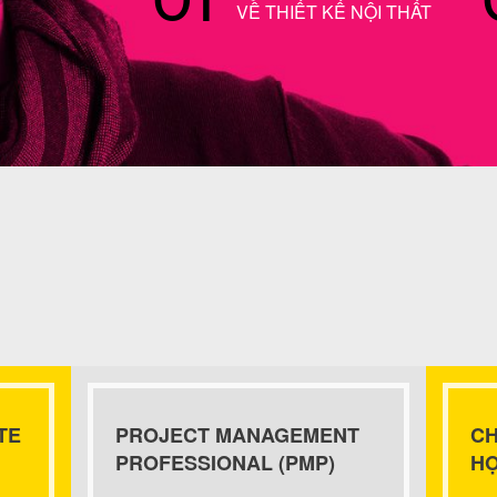
VỀ THIẾT KẾ NỘI THẤT
TE
PROJECT MANAGEMENT
CH
PROFESSIONAL (PMP)
HỌ