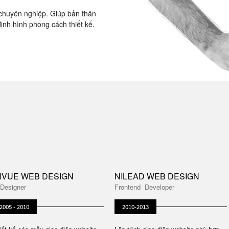
 chuyên nghiệp. Giúp bản thân
định hình phong cách thiết kế.
IIVUE WEB DESIGN
NILEAD WEB DESIGN
OMPANY
 Designer
Frontend Developer
2005 - 2010
2010-2013