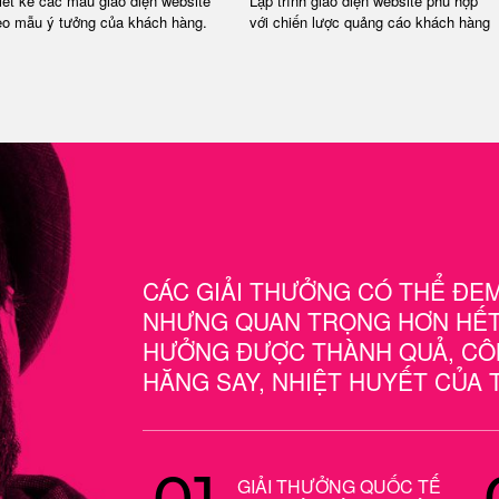
iết kế các mẫu giao diện website
Lập trình giao diện website phù hợp
eo mẫu ý tưởng của khách hàng.
với chiến lược quảng cáo khách hàng
CÁC GIẢI THƯỞNG CÓ THỂ ĐEM 
NHƯNG QUAN TRỌNG HƠN HẾT 
HƯỞNG ĐƯỢC THÀNH QUẢ, CÔ
HĂNG SAY, NHIỆT HUYẾT CỦA 
01
GIẢI THƯỞNG QUỐC TẾ