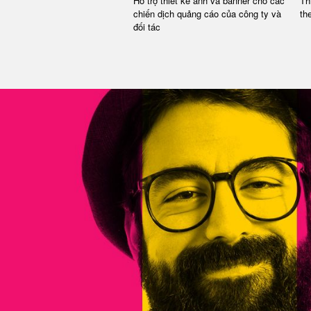
Hỗ trợ thiết kế ảnh và banner cho các
Th
chiến dịch quảng cáo của công ty và
th
đối tác