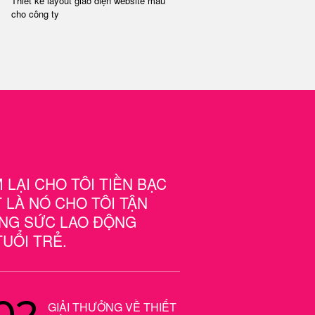
Thiết kế layout giao diện website mẫu
cho công ty
LẠI CHO TÔI TIỀN BẠC
LÀ NÓ CHO TÔI TẬN
NG SỨC LAO ĐỘNG
TUỔI TRẺ.
02
GIẢI THƯỞNG VỀ THIẾT